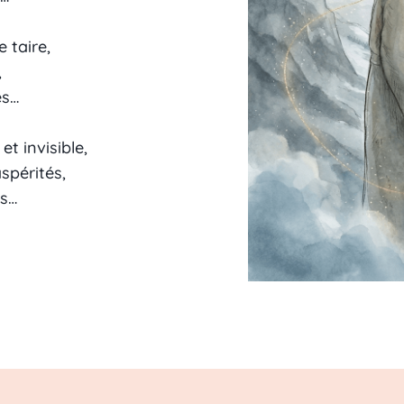
e taire,
,
es…
et invisible,
spérités,
es…