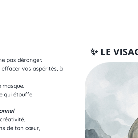
✨ LE VIS
 ne pas déranger.
effacer vos aspérités, à
ce masque.
 qui étouffe.
ionnel
créativité,
ans de ton cœur,
s…